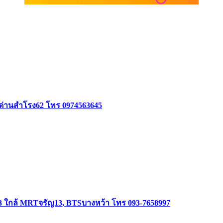
อยด่านสำโรง62 โทร 0974563645
3 ใกล้ MRTจรัญ13, BTSบางหว้า โทร 093-7658997