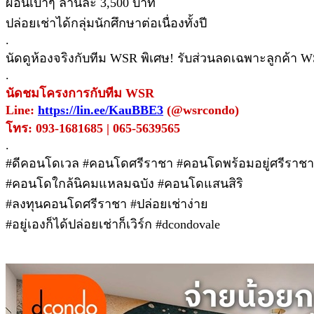
ผ่อนเบาๆ ล้านละ 3,500 บาท
ปล่อยเช่าได้กลุ่มนักศึกษาต่อเนื่องทั้งปี
.
นัดดูห้องจริงกับทีม WSR พิเศษ! รับส่วนลดเฉพาะลูกค้า WS
.
นัดชมโครงการกับทีม WSR
Line:
https://lin.ee/KauBBE3
(@wsrcondo)
โทร: 093-1681685 | 065-5639565
.
#ดีคอนโดเวล #คอนโดศรีราชา #คอนโดพร้อมอยู่ศรีราชา
#คอนโดใกล้นิคมแหลมฉบัง #คอนโดแสนสิริ
#ลงทุนคอนโดศรีราชา #ปล่อยเช่าง่าย
#อยู่เองก็ได้ปล่อยเช่าก็เวิร์ก #dcondovale