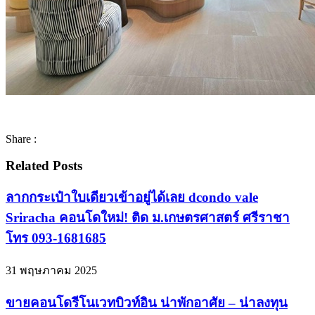
Share :
Related Posts
ลากกระเป๋าใบเดียวเข้าอยู่ได้เลย dcondo vale
Sriracha คอนโดใหม่! ติด ม.เกษตรศาสตร์ ศรีราชา
โทร 093-1681685
31 พฤษภาคม 2025
ขายคอนโดรีโนเวทบิวท์อิน น่าพักอาศัย – น่าลงทุน