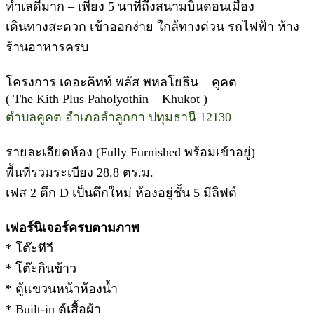
ทำเลดีมาก – เพียง 5 นาทีถึงสนามบินดอนเมือง
เดินทางสะดวก เข้าออกง่าย ใกล้ทางด่วน รถไฟฟ้า ห้าง
ร้านอาหารครบ
โครงการ เดอะคิทท์ พลัส พหลโยธิน – คูคต
( The Kith Plus Paholyothin – Khukot )
ตำบลคูคต อำเภอลำลูกกา ปทุมธานี 12130
รายละเอียดห้อง (Fully Furnished พร้อมเข้าอยู่)
พื้นที่รวมระเบียง 28.8 ตร.ม.
เฟส 2 ตึก D เป็นตึกใหม่ ห้องอยู่ชั้น 5 มีลิฟต์
เฟอร์นิเจอร์ครบตามภาพ
* โต๊ะทีวี
* โต๊ะกินข้าว
* ตู้แขวนหน้าห้องน้ำ
* Built-in ตู้เสื้อผ้า