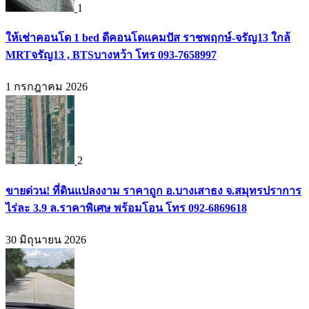
1
ให้เช่าคอนโด 1 bed ดีคอนโดแคมปัส ราชพฤกษ์-จรัญ13 ใกล้
MRTจรัญ13 , BTSบางหว้า โทร 093-7658997
1 กรกฎาคม 2026
2
ขายด่วน! ที่ดินแปลงงาม ราคาถูก อ.บางเสาธง จ.สมุทรปราการ
ไร่ละ 3.9 ล.ราคาพิเศษ พร้อมโอน โทร 092-6869618
30 มิถุนายน 2026