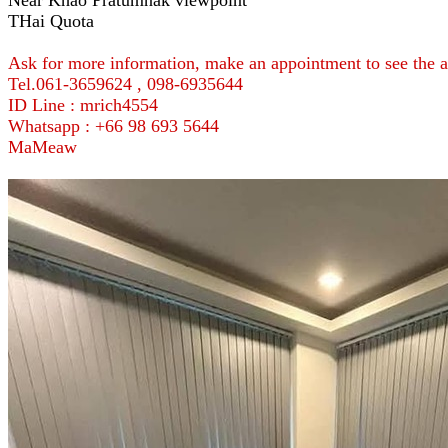
THai Quota
Ask for more information, make an appointment to see the a
Tel.061-3659624 , 098-6935644
ID Line : mrich4554
Whatsapp : +66 98 693 5644
MaMeaw