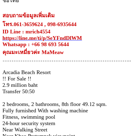
ชื่อไทย
สอบถามข้อมูลเพิ่มเติม
โทร.061-3659624 , 098-6935644
ID Line : mrich4554
https://line.me/ti/p/SeYFndDlWM
Whatsapp : +66 98 693 5644
คุณมะเหมี่ยวค่ะ MaMeaw
……………………………………………………………..
Arcadia Beach Resort
!! For Sale !!
2.9 million baht
Transfer 50:50
2 bedrooms, 2 bathrooms, 8th floor 49.12 sqm.
Fully furnished With washing machine
Fitness, swimming pool
24-hour security system
Near Walking Street
Near Khao Pratumnak viewpoint