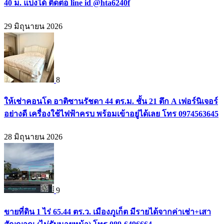
40 ม. แบ่งได้ ติดต่อ line id @hta6240f
29 มิถุนายน 2026
8
ให้เช่าคอนโด อาติซานรัชดา 44 ตร.ม. ชั้น 21 ตึก A เฟอร์นิเจอร์
อย่างดี เครื่องใช้ไฟฟ้าครบ พร้อมเข้าอยู่ได้เลย โทร 0974563645
28 มิถุนายน 2026
9
ขายที่ดิน 1 ไร่ 65.44 ตร.ว. เมืองภูเก็ต มีรายได้จากค่าเช่า+เสา