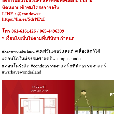
ลงทะเบียนรับส่วนลดและสิทธิพิเศษอีกมากมาย
นัดหมายเข้าชมโครงการจริง
LINE : @condowsr
https://lin.ee/SdrNPzI
โทร 061-6161426 / 065-4496399
* เงื่อนไขเป็นไปตามที่บริษัทฯ กำหนด
#kavewonderland #เคฟวันเดอร์แลนด์ #เลี้ยงสัตว์ได้
#คอนโดใหม่ธรรมศาสตร์ #campuscondo
#คอนโดรังสิต #condoธรรมศาสตร์ #ที่พักธรรมศาสตร์
#wsrkavewonderland