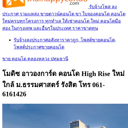
รับจ้างโพส ลง
ประกาศ รวมแหล่ง ขายดาวน์คอนโด ขา ใบจองคอนโด คอนโด
ใหม่ครบทุกโครงการ ทุกทำเล ให้เช่าคอนโด ใหม่ คอนโดมือ
สอง ในกรุงเทพ และอื่นๆในประเทศ ราคาขาดทุน
รับจ้างลงประกาศอสังหาราคาถูก, โพสต์ขายคอนโด,
โพสต์ประกาศขายคอนโด
ขาย คอนโด คลองหลวง ปทุมธานี
โมดิซ อาวองการ์ด คอนโด High Rise ใหม่
ใกล้ ม.ธรรมศาสตร์ รังสิต โทร 061-
6161426