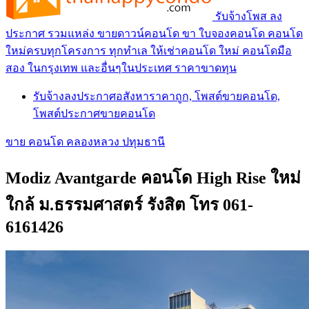
รับจ้างโพส ลง
ประกาศ รวมแหล่ง ขายดาวน์คอนโด ขา ใบจองคอนโด คอนโด
ใหม่ครบทุกโครงการ ทุกทำเล ให้เช่าคอนโด ใหม่ คอนโดมือ
สอง ในกรุงเทพ และอื่นๆในประเทศ ราคาขาดทุน
รับจ้างลงประกาศอสังหาราคาถูก, โพสต์ขายคอนโด,
โพสต์ประกาศขายคอนโด
ขาย คอนโด คลองหลวง ปทุมธานี
Modiz Avantgarde คอนโด High Rise ใหม่
ใกล้ ม.ธรรมศาสตร์ รังสิต โทร 061-
6161426