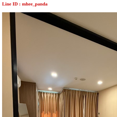
Line ID : mhee_panda