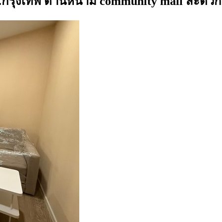
ม.กรุงเทพ ด้านหน้ามี community mall สะดว